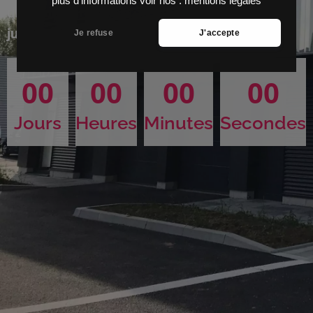
plus d'informations voir nos :
mentions légales
disponible très bientôt, rendez-vous le
1er
juillet
.
Je refuse
J'accepte
00
00
00
00
Jours
Heures
Minutes
Secondes