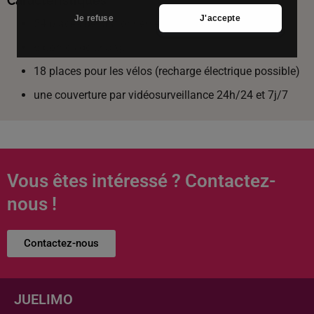
Caractéristiques
Je refuse
J'accepte
54 places de stationnements
6 bornes de charge
18 places pour les vélos (recharge électrique possible)
une couverture par vidéosurveillance 24h/24 et 7j/7
Vous êtes intéressé ? Contactez-
nous !
Contactez-nous
JUELIMO